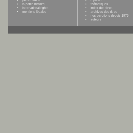
la petite histoire
thématiques
international rights
index des titres
mentions légales
archives des titres
nos parutions depuis 1975
auteurs