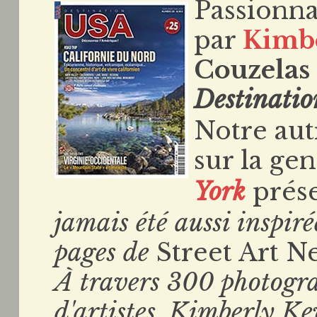
Passionna
par
Kimb
Couzelas
Destinati
Notre au
sur la ge
York
prése
jamais été aussi inspiré
pages de
Street Art N
À travers 300 photogra
d'artistes, Kimberly Ke