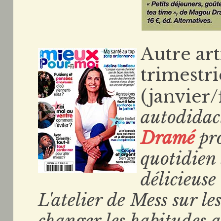
Autre art
trimestr
(janvier/
autodidac
Dramé
pro
quotidien 
délicieuse
L'atelier de Mess sur l
changer les habitudes a