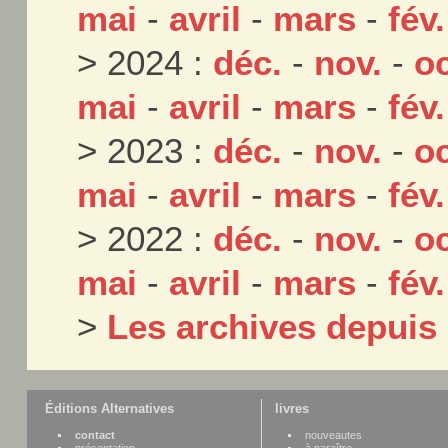
mai
-
avril
-
mars
-
fév.
> 2024 :
déc.
-
nov.
-
oc
mai
-
avril
-
mars
-
fév.
> 2023 :
déc.
-
nov.
-
oc
mai
-
avril
-
mars
-
fév.
> 2022 :
déc.
-
nov.
-
oc
mai
-
avril
-
mars
-
fév.
>
Les archives depuis
Éditions Alternatives
livres
contact
nouveautes
présentation
à paraître