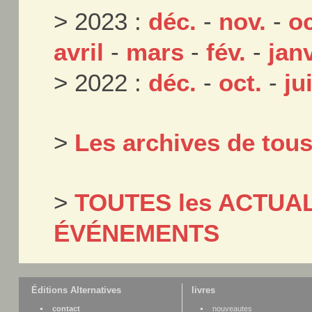
> 2023 :
déc.
-
nov.
-
oc
avril
-
mars
-
fév.
-
janv
> 2022 :
déc.
-
oct.
-
jui
>
Les archives de tou
>
TOUTES les ACTUAL
ÉVÉNEMENTS
Éditions Alternatives
livres
contact
nouveautes