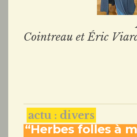
Aurélie Vi
Cointreau et Éric Viar
actu : divers
“Herbes folles à m