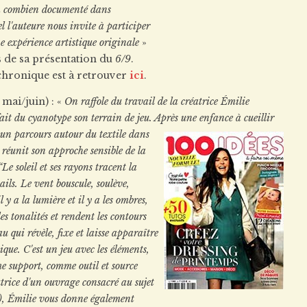
h combien documenté dans
el l'auteure nous invite à participer
e expérience artistique originale
»
s de sa présentation du
6/9
.
chronique est à retrouver
ici
.
 mai/juin) : «
On raffole du travail de la créatrice Émilie
fait du cyanotype son terrain de jeu. Après une
enfance à cueillir
t un parcours autour du textile dans
e réunit son approche sensible de la
Le soleil et ses rayons tracent la
tails. Le vent bouscule, soulève,
 y a la lumière et il y a les ombres,
des tonalités et rendent les contours
au qui révèle, fixe et laisse apparaître
tique. C'est un jeu avec les éléments,
e support, comme outil et source
utrice d'un ouvrage consacré au sujet
), Émilie vous donne également