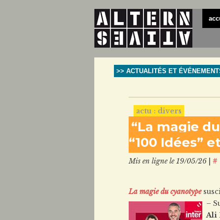
acc
>> ACTUALITÉS ET ÉVÉNEMENT
actu : divers
“La magie du
“100 Idées” et
Mis en ligne le 19/05/26
|
#
La magie du cyanotype
susci
– S
Ali