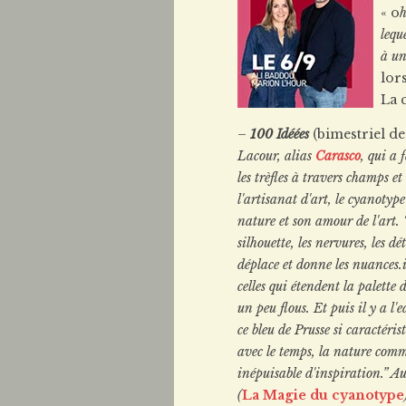
« o
lequ
à un
lor
La 
–
100 Idéées
(bimestriel de
Lacour, alias
Carasco
, qui a 
les trèfles à travers champs e
l'artisanat d'art, le cyanotyp
nature et son amour de l'art. “
silhouette, les nervures, les dé
déplace et donne les nuances.il
celles qui étendent la palette 
un peu flous. Et puis il y a l'e
ce bleu de Prusse si caractéris
avec le temps, la nature comm
inépuisable d'inspiration.” A
(
La Magie du cyanotype