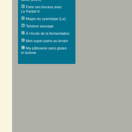
Faire ses bocaux avec
Le Parfait ®
Magie du cyanotype (La)
Teinture sauvage
À l’école de la fermentation
Mes super pains au levain
Ma pâtisserie sans gluten
ni lactose