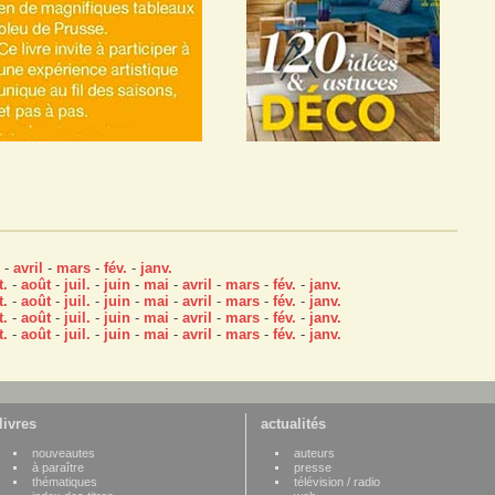
-
avril
-
mars
-
fév.
-
janv.
t.
-
août
-
juil.
-
juin
-
mai
-
avril
-
mars
-
fév.
-
janv.
t.
-
août
-
juil.
-
juin
-
mai
-
avril
-
mars
-
fév.
-
janv.
t.
-
août
-
juil.
-
juin
-
mai
-
avril
-
mars
-
fév.
-
janv.
t.
-
août
-
juil.
-
juin
-
mai
-
avril
-
mars
-
fév.
-
janv.
livres
actualités
nouveautes
auteurs
à paraître
presse
thématiques
télévision / radio