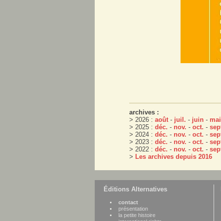
archives :
> 2026 :
août
-
juil.
-
juin
-
mai
> 2025 :
déc.
-
nov.
-
oct.
-
sep
> 2024 :
déc.
-
nov.
-
oct.
-
sep
> 2023 :
déc.
-
nov.
-
oct.
-
sep
> 2022 :
déc.
-
nov.
-
oct.
-
sep
>
Les archives depuis 2016
Éditions Alternatives
contact
présentation
la petite histoire