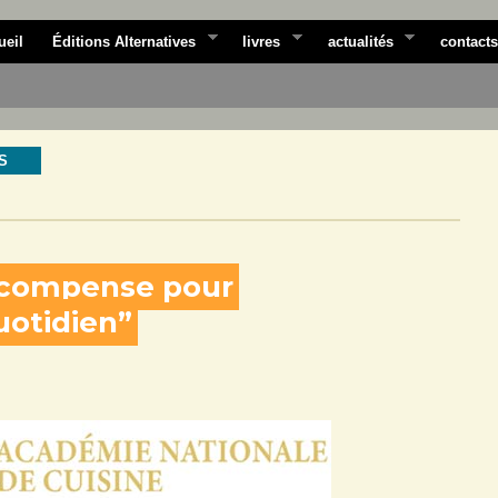
ueil
Éditions Alternatives
livres
actualités
contacts
S
compense pour
uotidien”