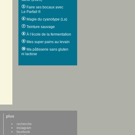
Faire ses bocaux avec
Le Parfait ®
Magie du cyanotype (La)
Teinture sauvage
À l’école de la fermentation
Mes super pains au levain
Ma pâtisserie sans gluten
ni lactose
plus
recherche
instagram
facebook