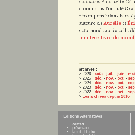
e
culinaire. Pour cette 42
é
connu sous l'intitulé Gran
récompensé dans la catégo
auteure.e.s
Aurélie
et
Éri
cette année après celle dé
meilleur livre du monde
archives :
> 2026 :
août
-
juil.
-
juin
-
mai
> 2025 :
déc.
-
nov.
-
oct.
-
sep
> 2024 :
déc.
-
nov.
-
oct.
-
sep
> 2023 :
déc.
-
nov.
-
oct.
-
sep
> 2022 :
déc.
-
nov.
-
oct.
-
sep
>
Les archives depuis 2016
Éditions Alternatives
contact
présentation
la petite histoire