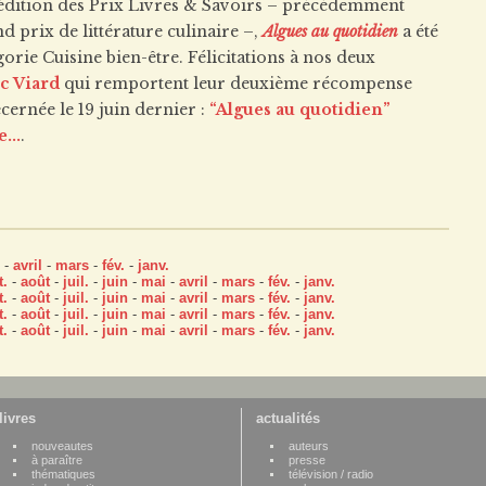
dition des Prix Livres & Savoirs – précédemment
d prix de littérature culinaire –,
Algues au quotidien
a été
rie Cuisine bien-être. Félicitations à nos deux
c Viard
qui remportent leur deuxième récompense
cernée le 19 juin dernier :
“Algues au quotidien”
...
.
-
avril
-
mars
-
fév.
-
janv.
t.
-
août
-
juil.
-
juin
-
mai
-
avril
-
mars
-
fév.
-
janv.
t.
-
août
-
juil.
-
juin
-
mai
-
avril
-
mars
-
fév.
-
janv.
t.
-
août
-
juil.
-
juin
-
mai
-
avril
-
mars
-
fév.
-
janv.
t.
-
août
-
juil.
-
juin
-
mai
-
avril
-
mars
-
fév.
-
janv.
livres
actualités
nouveautes
auteurs
à paraître
presse
thématiques
télévision / radio