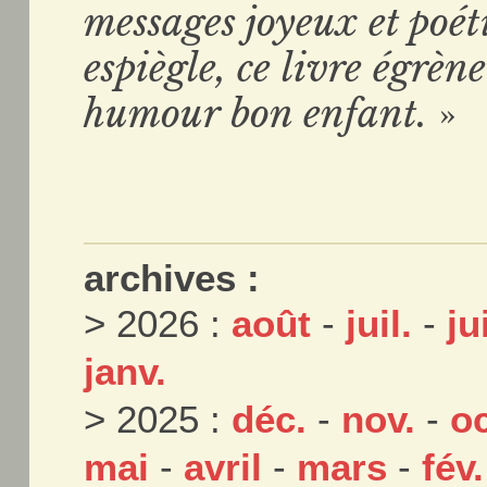
messages joyeux et poé
espiègle, ce livre égrè
humour bon enfant.
»
archives :
> 2026 :
août
-
juil.
-
ju
janv.
> 2025 :
déc.
-
nov.
-
oc
mai
-
avril
-
mars
-
fév.