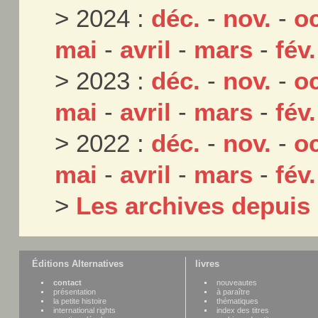
> 2024 :
déc.
-
nov.
-
oc
mai
-
avril
-
mars
-
fév.
> 2023 :
déc.
-
nov.
-
oc
mai
-
avril
-
mars
-
fév.
> 2022 :
déc.
-
nov.
-
oc
mai
-
avril
-
mars
-
fév.
>
Les archives depuis
Éditions Alternatives
livres
contact
nouveautes
présentation
à paraître
la petite histoire
thématiques
international rights
index des titres