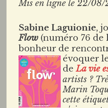
Mis en ligne le 22/08/
Sabine Laguionie
, 
Flow
(numéro 76 de l'
bonheur de rencont
évoquer le
de
La vie es
artists ? Tr
Marin Toqué
cette étique