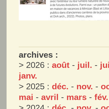
archives :
> 2026 :
août
-
juil.
-
ju
janv.
> 2025 :
déc.
-
nov.
-
oc
mai
-
avril
-
mars
-
fév.
> 2024 :
déc.
-
nov.
-
oc