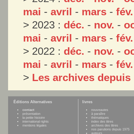
mai
-
avril
-
mars
-
fév.
> 2023 :
déc.
-
nov.
-
oc
mai
-
avril
-
mars
-
fév.
> 2022 :
déc.
-
nov.
-
oc
mai
-
avril
-
mars
-
fév.
>
Les archives depuis
Éditions Alternatives
livres
contact
nouveautes
présentation
à paraître
la petite histoire
thématiques
international rights
index des titres
mentions légales
archives des titres
nos parutions depuis 1975
auteurs